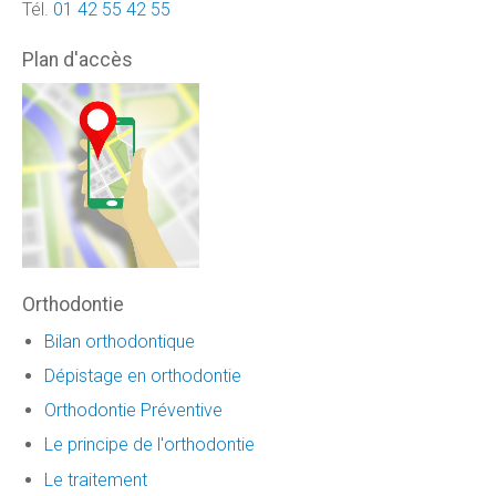
Tél.
01 42 55 42 55
Plan d'accès
Orthodontie
Bilan orthodontique
Dépistage en orthodontie
Orthodontie Préventive
Le principe de l'orthodontie
Le traitement