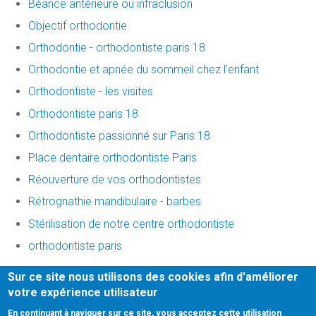
Béance antérieure ou infraclusion
Objectif orthodontie
Orthodontie - orthodontiste paris 18
Orthodontie et apnée du sommeil chez l'enfant
Orthodontiste - les visites
Orthodontiste paris 18
Orthodontiste passionné sur Paris 18
Place dentaire orthodontiste Paris
Réouverture de vos orthodontistes
Rétrognathie mandibulaire - barbes
Stérilisation de notre centre orthodontiste
orthodontiste paris
Sur ce site nous utilisons des cookies afin d'améliorer
Honoraires
-
Mentions légales
-
Infos Conseil de l'Ordre
-
votre expérience utilisateur
centre ophtalmologique paris
-
site web du cabinet
En continuant à naviguer sur ce site, vous acceptez cette utilisation