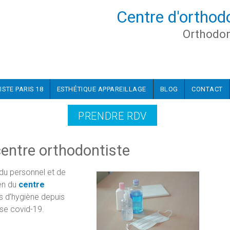
Centre d'orthod
Orthodon
ISTE PARIS 18
ESTHÉTIQUE APPAREILLAGE
BLOG
CONTACT
PRENDRE RDV
 centre orthodontiste
 du personnel et de
ien du
centre
s d’hygiène depuis
ise covid-19.