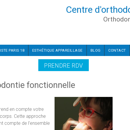
Centre d'orthod
Orthodon
ISTE PARIS 18
ESTHÉTIQUE APPAREILLAGE
BLOG
CONTACT
PRENDRE RDV
odontie fonctionnelle
prend en compte votre
u corps. Cette approche
nant compte de l’ensemble